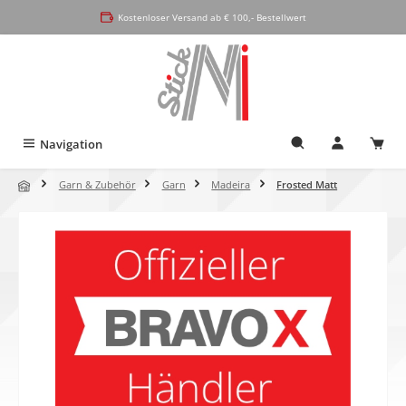
alt springen
Kostenloser Versand ab € 100,- Bestellwert
Navigation
Garn & Zubehör
Garn
Madeira
Frosted Matt