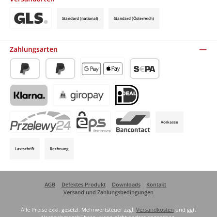
Standard (national)
Standard (Österreich)
Benutzerdefiniertes Bild 3
Zahlungsarten
PayPal
Später Bezahlen
Apple Pay / Google Pay (via Stripe)
SEPA-Lastschrift (via Stripe)
Klarna (via Stripe)
Giropay (via Stripe)
iDeal (via Stripe)
Vorkasse
P24 (via Stripe)
EPS (via Stripe)
Bancontact (via Stripe)
Lastschrift
Rechnung
AGB
Defektes Produkt
Downloads
Kontakt
Versand und Zahlungsbedingungen
Alle Preise exkl. gesetzl. Mehrwertsteuer zzgl.
Versandkosten
und ggf.