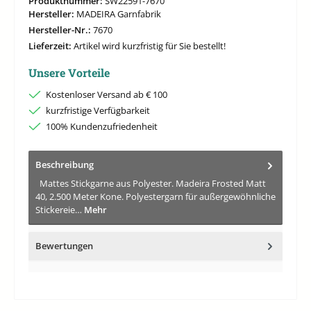
Produktnummer:
SW22591-7670
Hersteller:
MADEIRA Garnfabrik
Hersteller-Nr.:
7670
Lieferzeit:
Artikel wird kurzfristig für Sie bestellt!
Unsere Vorteile
Kostenloser Versand ab € 100
kurzfristige Verfügbarkeit
100% Kundenzufriedenheit
Beschreibung
Mattes Stickgarne aus Polyester. Madeira Frosted Matt
40, 2.500 Meter Kone. Polyestergarn für außergewöhnliche
Stickereie…
Mehr
Bewertungen