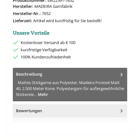
Produktnummer:
SW22591-7652
Hersteller:
MADEIRA Garnfabrik
Hersteller-Nr.:
7652
Lieferzeit:
Artikel wird kurzfristig für Sie bestellt!
Unsere Vorteile
Kostenloser Versand ab € 100
kurzfristige Verfügbarkeit
100% Kundenzufriedenheit
Beschreibung
Mattes Stickgarne aus Polyester. Madeira Frosted Matt
40, 2.500 Meter Kone. Polyestergarn für außergewöhnliche
Stickereie…
Mehr
Bewertungen