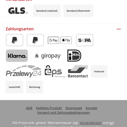
Standard (national)
Standard (Österreich)
Benutzerdefiniertes Bild 3
Zahlungsarten
PayPal
Später Bezahlen
Apple Pay / Google Pay (via Stripe)
SEPA-Lastschrift (via Stripe)
Klarna (via Stripe)
Giropay (via Stripe)
iDeal (via Stripe)
Vorkasse
P24 (via Stripe)
EPS (via Stripe)
Bancontact (via Stripe)
Lastschrift
Rechnung
AGB
Defektes Produkt
Downloads
Kontakt
Versand und Zahlungsbedingungen
Alle Preise exkl. gesetzl. Mehrwertsteuer zzgl.
Versandkosten
und ggf.