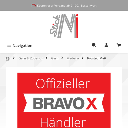
alt springen
Kostenloser Versand ab € 100,- Bestellwert
Navigation
Garn & Zubehör
Garn
Madeira
Frosted Matt