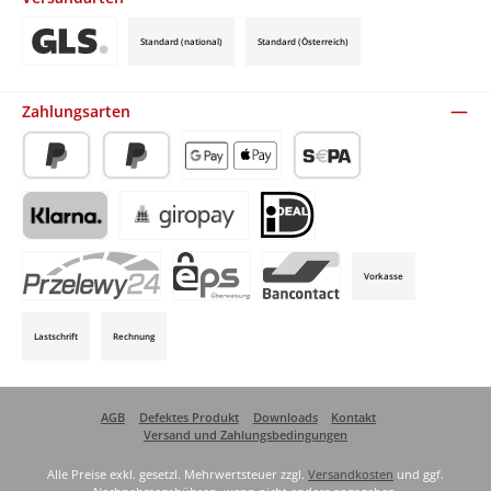
Standard (national)
Standard (Österreich)
Benutzerdefiniertes Bild 3
Zahlungsarten
PayPal
Später Bezahlen
Apple Pay / Google Pay (via Stripe)
SEPA-Lastschrift (via Stripe)
Klarna (via Stripe)
Giropay (via Stripe)
iDeal (via Stripe)
Vorkasse
P24 (via Stripe)
EPS (via Stripe)
Bancontact (via Stripe)
Lastschrift
Rechnung
AGB
Defektes Produkt
Downloads
Kontakt
Versand und Zahlungsbedingungen
Alle Preise exkl. gesetzl. Mehrwertsteuer zzgl.
Versandkosten
und ggf.