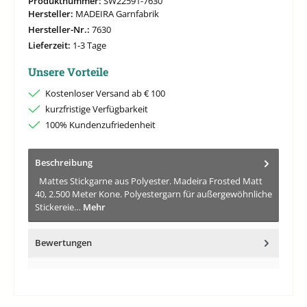
Produktnummer:
SW22591-7630
Hersteller:
MADEIRA Garnfabrik
Hersteller-Nr.:
7630
Lieferzeit:
1-3 Tage
Unsere Vorteile
Kostenloser Versand ab € 100
kurzfristige Verfügbarkeit
100% Kundenzufriedenheit
Beschreibung
Mattes Stickgarne aus Polyester. Madeira Frosted Matt
40, 2.500 Meter Kone. Polyestergarn für außergewöhnliche
Stickereie…
Mehr
Bewertungen