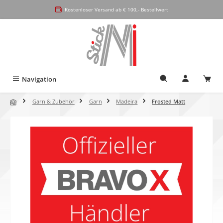
alt springen
Kostenloser Versand ab € 100,- Bestellwert
Navigation
Garn & Zubehör
Garn
Madeira
Frosted Matt