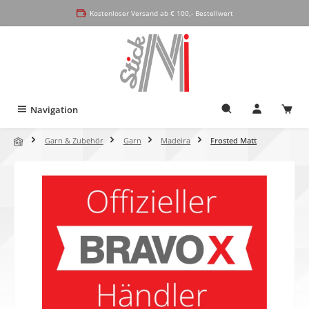
alt springen
Kostenloser Versand ab € 100,- Bestellwert
Navigation
Garn & Zubehör
Garn
Madeira
Frosted Matt