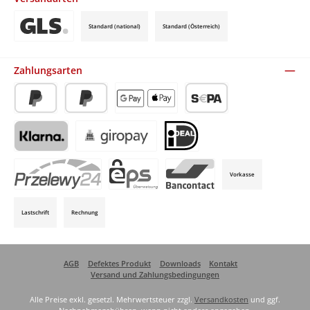
Standard (national)
Standard (Österreich)
Benutzerdefiniertes Bild 3
Zahlungsarten
PayPal
Später Bezahlen
Apple Pay / Google Pay (via Stripe)
SEPA-Lastschrift (via Stripe)
Klarna (via Stripe)
Giropay (via Stripe)
iDeal (via Stripe)
Vorkasse
P24 (via Stripe)
EPS (via Stripe)
Bancontact (via Stripe)
Lastschrift
Rechnung
AGB
Defektes Produkt
Downloads
Kontakt
Versand und Zahlungsbedingungen
Alle Preise exkl. gesetzl. Mehrwertsteuer zzgl.
Versandkosten
und ggf.