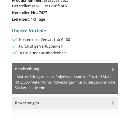
Produktnummer:
SW22591-7627
Hersteller:
MADEIRA Garnfabrik
Hersteller-Nr.:
7627
Lieferzeit:
1-3 Tage
Unsere Vorteile
Kostenloser Versand ab € 100
kurzfristige Verfügbarkeit
100% Kundenzufriedenheit
Beschreibung
Mattes Stickgarne aus Polyester. Madeira Frosted Matt
40, 2.500 Meter Kone. Polyestergarn für außergewöhnliche
Stickereie…
Mehr
Bewertungen