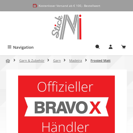
alt springen
Kostenloser Versand ab € 100,- Bestellwert
Navigation
Garn & Zubehör
Garn
Madeira
Frosted Matt