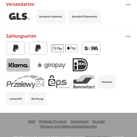
Versandarten
Standard (national)
Standard (Österreich)
Benutzerdefiniertes Bild 3
Zahlungsarten
PayPal
Später Bezahlen
Apple Pay / Google Pay (via Stripe)
SEPA-Lastschrift (via Stripe)
Klarna (via Stripe)
Giropay (via Stripe)
iDeal (via Stripe)
Vorkasse
P24 (via Stripe)
EPS (via Stripe)
Bancontact (via Stripe)
Lastschrift
Rechnung
AGB
Defektes Produkt
Downloads
Kontakt
Versand und Zahlungsbedingungen