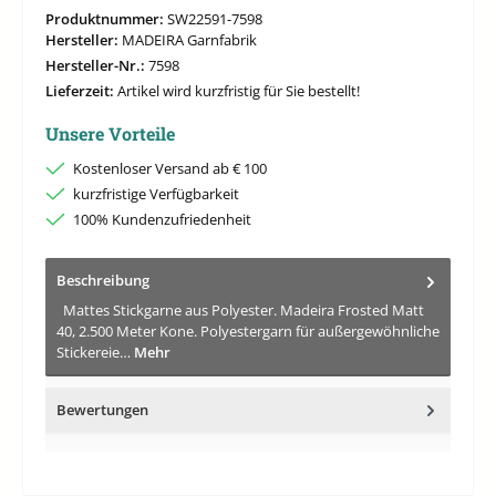
Produktnummer:
SW22591-7598
Hersteller:
MADEIRA Garnfabrik
Hersteller-Nr.:
7598
Lieferzeit:
Artikel wird kurzfristig für Sie bestellt!
Unsere Vorteile
Kostenloser Versand ab € 100
kurzfristige Verfügbarkeit
100% Kundenzufriedenheit
Beschreibung
Mattes Stickgarne aus Polyester. Madeira Frosted Matt
40, 2.500 Meter Kone. Polyestergarn für außergewöhnliche
Stickereie…
Mehr
Bewertungen