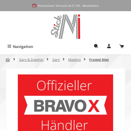
alt springen
Kostenloser Versand ab € 100,- Bestellwert
Navigation
Garn & Zubehör
Garn
Madeira
Frosted Matt