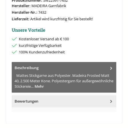
Produktnummer:
SW22591-7432
Hersteller:
MADEIRA Garnfabrik
Hersteller-Nr.:
7432
Lieferzeit:
Artikel wird kurzfristig für Sie bestellt!
Unsere Vorteile
Kostenloser Versand ab € 100
kurzfristige Verfügbarkeit
100% Kundenzufriedenheit
Beschreibung
Mattes Stickgarne aus Polyester. Madeira Frosted Matt
40, 2.500 Meter Kone. Polyestergarn für außergewöhnliche
Stickereie…
Mehr
Bewertungen