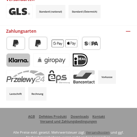
Standard (national)
Standard (Österreich)
Benutzerdefiniertes Bild 3
Zahlungsarten
PayPal
Später Bezahlen
Apple Pay / Google Pay (via Stripe)
SEPA-Lastschrift (via Stripe)
Klarna (via Stripe)
Giropay (via Stripe)
iDeal (via Stripe)
Vorkasse
P24 (via Stripe)
EPS (via Stripe)
Bancontact (via Stripe)
Lastschrift
Rechnung
AGB
Defektes Produkt
Downloads
Kontakt
Versand und Zahlungsbedingungen
Alle Preise exkl. gesetzl. Mehrwertsteuer zzgl.
Versandkosten
und ggf.