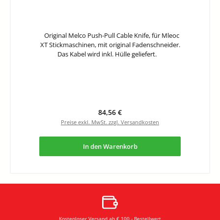
Original Melco Push-Pull Cable Knife, für Mleoc
XT Stickmaschinen, mit original Fadenschneider.
Das Kabel wird inkl. Hülle geliefert.
Regulärer Preis:
84,56 €
Preise exkl. MwSt. zzgl. Versandkosten
In den Warenkorb
Kostenloser Versand ab € 100,- Bestellwert