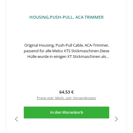
HOUSING,PUSH-PULL, ACA TRIMMER
Original Housing, Push-Pull Cable, ACA-Trimmer,
passend für alle Melco XTS Stickmaschinen.Diese
Hülle wurde in einigen XT Stickmaschinen als
Upgrade verbaut.
Regulärer Preis:
64,53 €
Preise exkl. MwSt. zzgl. Versandkosten
In den Warenkorb