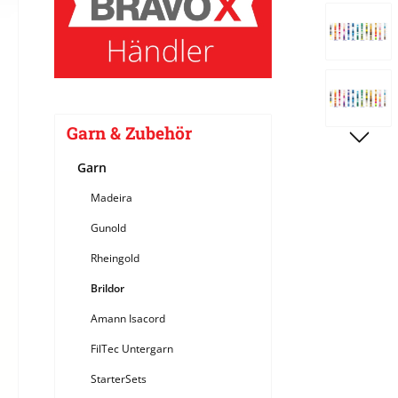
Bildergale
Garn & Zubehör
Garn
Madeira
Gunold
Rheingold
Brildor
Amann Isacord
FilTec Untergarn
StarterSets