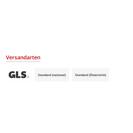
Versandarten
Standard (national)
Standard (Österreich)
Benutzerdefiniertes Bild 3