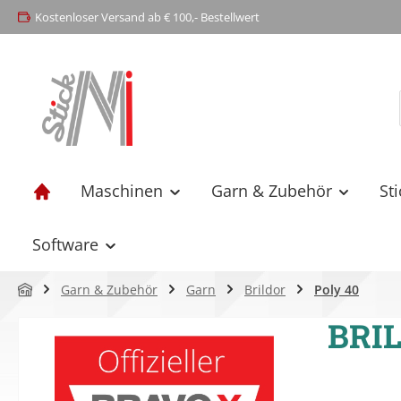
Kostenloser Versand ab € 100,- Bestellwert
springen
Zur Hauptnavigation springen
Maschinen
Garn & Zubehör
St
Software
Garn & Zubehör
Garn
Brildor
Poly 40
BRIL