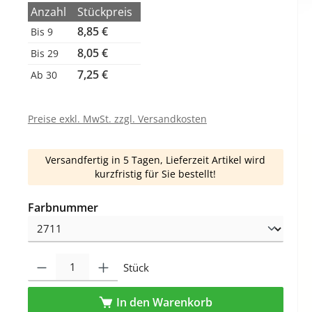
Anzahl
Stückpreis
8,85 €
Bis
9
8,05 €
Bis
29
7,25 €
Ab
30
Preise exkl. MwSt. zzgl. Versandkosten
Versandfertig in 5 Tagen, Lieferzeit Artikel wird
kurzfristig für Sie bestellt!
auswählen
Farbnummer
Produkt Anzahl: Gib den gewünschten Wert ein oder benutze die Schaltfl
Stück
In den Warenkorb