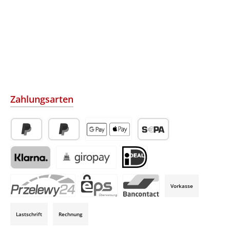
Zahlungsarten
PayPal
Später Bezahlen
Apple Pay / Google Pay (via Stripe)
SEPA-Lastschrift (via Str
Klarna (via Stripe)
Giropay (via Stripe)
iDeal (via Stripe)
Vorkasse
P24 (via Stripe)
EPS (via Stripe)
Bancontact (via Stripe)
Lastschrift
Rechnung