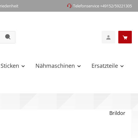
iedenheit
Telefonservice +49152/59221305
 Sticken
Nähmaschinen
Ersatzteile
Brildor