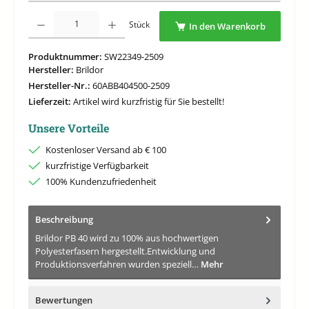
Produkt Anzahl: Gib den gewünschten Wert ein oder benutze die Schaltflächen um di
Stück
In den Warenkorb
Produktnummer:
SW22349-2509
Hersteller:
Brildor
Hersteller-Nr.:
60ABB404500-2509
Lieferzeit:
Artikel wird kurzfristig für Sie bestellt!
Unsere Vorteile
Kostenloser Versand ab € 100
kurzfristige Verfügbarkeit
100% Kundenzufriedenheit
Beschreibung
Brildor PB 40 wird zu 100% aus hochwertigen
Polyesterfasern hergestellt.Entwicklung und
Produktionsverfahren wurden speziell…
Mehr
Bewertungen