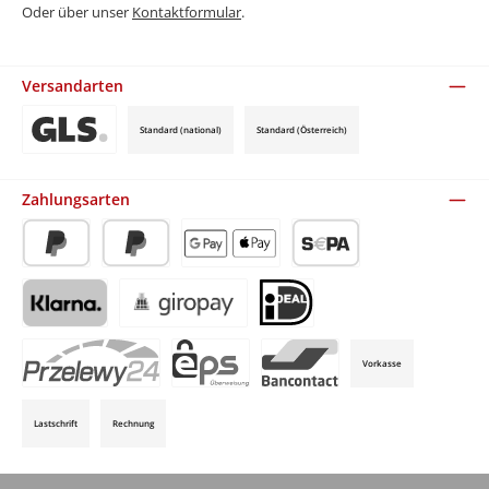
Oder über unser
Kontaktformular
.
Versandarten
Standard (national)
Standard (Österreich)
Benutzerdefiniertes Bild 3
Zahlungsarten
PayPal
Später Bezahlen
Apple Pay / Google Pay (via Stripe)
SEPA-Lastschrift (via Stripe)
Klarna (via Stripe)
Giropay (via Stripe)
iDeal (via Stripe)
Vorkasse
P24 (via Stripe)
EPS (via Stripe)
Bancontact (via Stripe)
Lastschrift
Rechnung