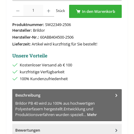
Produkt Anzahl: Gib den gewünschten Wert ein oder benutze die Schaltflächen um di
Stück
In den Warenkorb
Produktnummer:
SW22349-2506
Hersteller:
Brildor
Hersteller-Nr.:
60ABB404500-2506
Lieferzeit:
Artikel wird kurzfristig für Sie bestellt!
Unsere Vorteile
Kostenloser Versand ab € 100
kurzfristige Verfügbarkeit
100% Kundenzufriedenheit
Beschreibung
Brildor PB 40 wird zu 100% aus hochwertigen
Polyesterfasern hergestellt.Entwicklung und
Produktionsverfahren wurden speziell…
Mehr
Bewertungen