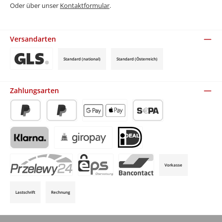
Oder über unser
Kontaktformular
.
Versandarten
Standard (national)
Standard (Österreich)
Benutzerdefiniertes Bild 3
Zahlungsarten
PayPal
Später Bezahlen
Apple Pay / Google Pay (via Stripe)
SEPA-Lastschrift (via Stripe)
Klarna (via Stripe)
Giropay (via Stripe)
iDeal (via Stripe)
Vorkasse
P24 (via Stripe)
EPS (via Stripe)
Bancontact (via Stripe)
Lastschrift
Rechnung