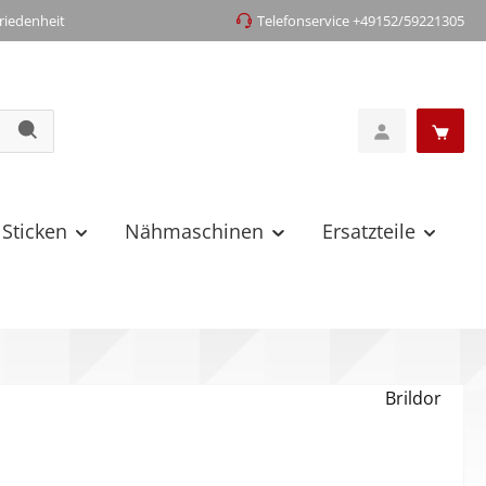
iedenheit
Telefonservice +49152/59221305
 Sticken
Nähmaschinen
Ersatzteile
Brildor