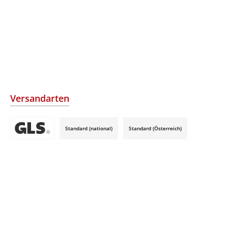
Versandarten
Standard (national)
Standard (Österreich)
Benutzerdefiniertes Bild 3