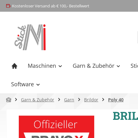
Kostenloser Versand ab € 100,- Bestellwert
springen
Zur Hauptnavigation springen
Maschinen
Garn & Zubehör
St
Software
Garn & Zubehör
Garn
Brildor
Poly 40
BRIL