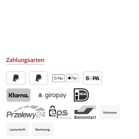
Zahlungsarten
PayPal
Später Bezahlen
Apple Pay / Google Pay (via Stripe)
SEPA-Lastschrift (via Str
Klarna (via Stripe)
Giropay (via Stripe)
iDeal (via Stripe)
Vorkasse
P24 (via Stripe)
EPS (via Stripe)
Bancontact (via Stripe)
Lastschrift
Rechnung