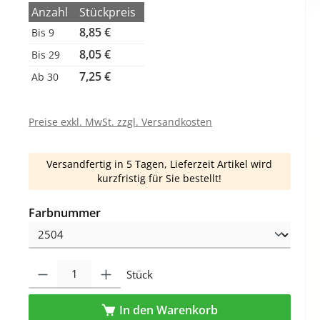
Anzahl
Stückpreis
8,85 €
Bis
9
8,05 €
Bis
29
7,25 €
Ab
30
Preise exkl. MwSt. zzgl. Versandkosten
Versandfertig in 5 Tagen, Lieferzeit Artikel wird
kurzfristig für Sie bestellt!
auswählen
Farbnummer
Produkt Anzahl: Gib den gewünschten Wert ein oder benutze die Schaltfl
Stück
In den Warenkorb