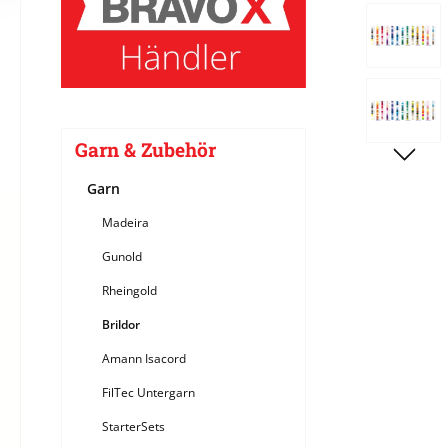
Bildergale
Garn & Zubehör
Garn
Madeira
Gunold
Rheingold
Brildor
Amann Isacord
FilTec Untergarn
StarterSets