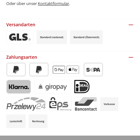
Oder über unser
Kontaktformular
.
Versandarten
Standard (national)
Standard (Österreich)
Benutzerdefiniertes Bild 3
Zahlungsarten
PayPal
Später Bezahlen
Apple Pay / Google Pay (via Stripe)
SEPA-Lastschrift (via Stripe)
Klarna (via Stripe)
Giropay (via Stripe)
iDeal (via Stripe)
Vorkasse
P24 (via Stripe)
EPS (via Stripe)
Bancontact (via Stripe)
Lastschrift
Rechnung