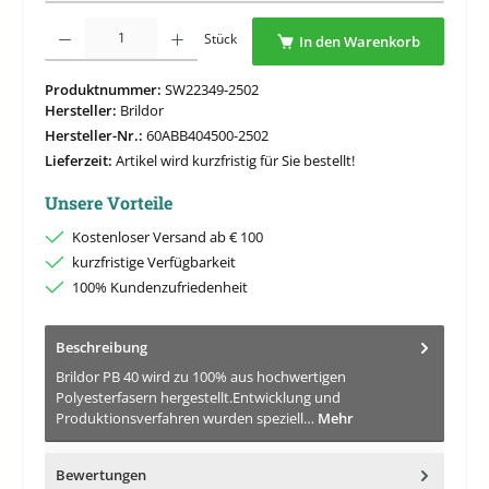
Produkt Anzahl: Gib den gewünschten Wert ein oder benutze die Schaltflächen um di
Stück
In den Warenkorb
Produktnummer:
SW22349-2502
Hersteller:
Brildor
Hersteller-Nr.:
60ABB404500-2502
Lieferzeit:
Artikel wird kurzfristig für Sie bestellt!
Unsere Vorteile
Kostenloser Versand ab € 100
kurzfristige Verfügbarkeit
100% Kundenzufriedenheit
Beschreibung
Brildor PB 40 wird zu 100% aus hochwertigen
Polyesterfasern hergestellt.Entwicklung und
Produktionsverfahren wurden speziell…
Mehr
Bewertungen