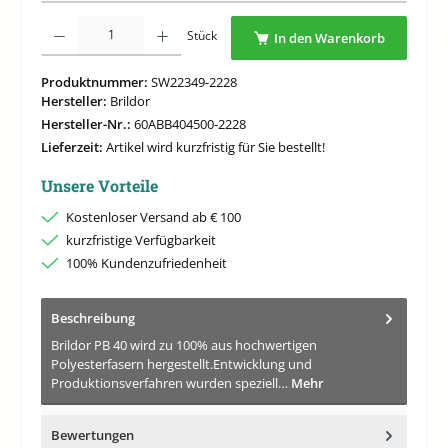
Produkt Anzahl: Gib den gewünschten Wert ein oder benutze die Schaltflächen um di
Stück
In den Warenkorb
Produktnummer:
SW22349-2228
Hersteller:
Brildor
Hersteller-Nr.:
60ABB404500-2228
Lieferzeit:
Artikel wird kurzfristig für Sie bestellt!
Unsere Vorteile
Kostenloser Versand ab € 100
kurzfristige Verfügbarkeit
100% Kundenzufriedenheit
Beschreibung
Brildor PB 40 wird zu 100% aus hochwertigen
Polyesterfasern hergestellt.Entwicklung und
Produktionsverfahren wurden speziell…
Mehr
Bewertungen