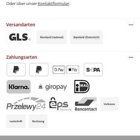
Oder über unser
Kontaktformular
.
Versandarten
Standard (national)
Standard (Österreich)
Benutzerdefiniertes Bild 3
Zahlungsarten
PayPal
Später Bezahlen
Apple Pay / Google Pay (via Stripe)
SEPA-Lastschrift (via Stripe)
Klarna (via Stripe)
Giropay (via Stripe)
iDeal (via Stripe)
Vorkasse
P24 (via Stripe)
EPS (via Stripe)
Bancontact (via Stripe)
Lastschrift
Rechnung