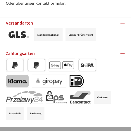
Oder über unser
Kontaktformular
.
Versandarten
Standard (national)
Standard (Österreich)
Benutzerdefiniertes Bild 3
Zahlungsarten
PayPal
Später Bezahlen
Apple Pay / Google Pay (via Stripe)
SEPA-Lastschrift (via Stripe)
Klarna (via Stripe)
Giropay (via Stripe)
iDeal (via Stripe)
Vorkasse
P24 (via Stripe)
EPS (via Stripe)
Bancontact (via Stripe)
Lastschrift
Rechnung