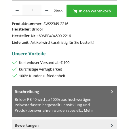
Produkt Anzahl: Gib den gewünschten Wert ein oder benutze die Schaltflächen um di
Stück
In den Warenkorb
Produktnummer:
SW22349-2216
Hersteller:
Brildor
Hersteller-Nr.:
60ABB404500-2216
Lieferzeit:
Artikel wird kurzfristig für Sie bestellt!
Unsere Vorteile
Kostenloser Versand ab € 100
kurzfristige Verfügbarkeit
100% Kundenzufriedenheit
Beschreibung
Brildor PB 40 wird zu 100% aus hochwertigen
Polyesterfasern hergestellt.Entwicklung und
Produktionsverfahren wurden speziell…
Mehr
Bewertungen