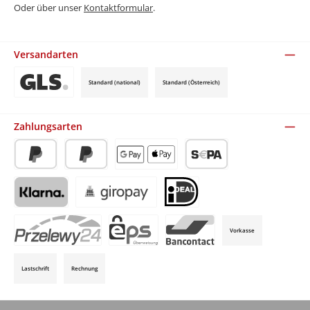
Oder über unser
Kontaktformular
.
Versandarten
Standard (national)
Standard (Österreich)
Benutzerdefiniertes Bild 3
Zahlungsarten
PayPal
Später Bezahlen
Apple Pay / Google Pay (via Stripe)
SEPA-Lastschrift (via Stripe)
Klarna (via Stripe)
Giropay (via Stripe)
iDeal (via Stripe)
Vorkasse
P24 (via Stripe)
EPS (via Stripe)
Bancontact (via Stripe)
Lastschrift
Rechnung