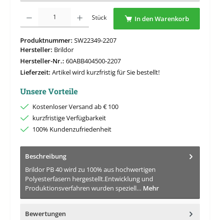
Produkt Anzahl: Gib den gewünschten Wert ein oder benutze die Schaltflächen um di
Stück
In den Warenkorb
Produktnummer:
SW22349-2207
Hersteller:
Brildor
Hersteller-Nr.:
60ABB404500-2207
Lieferzeit:
Artikel wird kurzfristig für Sie bestellt!
Unsere Vorteile
Kostenloser Versand ab € 100
kurzfristige Verfügbarkeit
100% Kundenzufriedenheit
Beschreibung
Brildor PB 40 wird zu 100% aus hochwertigen
Polyesterfasern hergestellt.Entwicklung und
Produktionsverfahren wurden speziell…
Mehr
Bewertungen