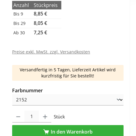
Anzahl
Stückpreis
8,85 €
Bis
9
8,05 €
Bis
29
7,25 €
Ab
30
Preise exkl. MwSt. zzgl. Versandkosten
Versandfertig in 5 Tagen, Lieferzeit Artikel wird
kurzfristig für Sie bestellt!
auswählen
Farbnummer
Produkt Anzahl: Gib den gewünschten Wert ein oder benutze die Schaltfl
Stück
In den Warenkorb