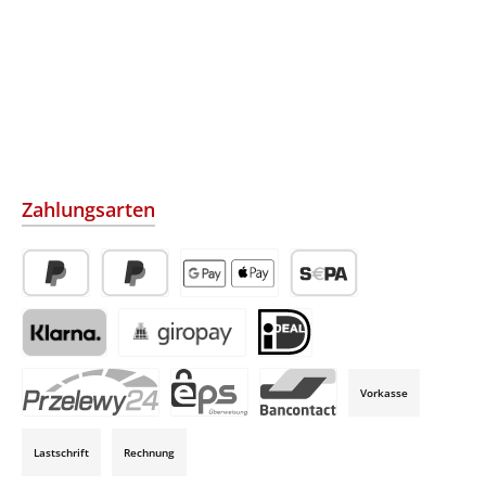
Zahlungsarten
PayPal
Später Bezahlen
Apple Pay / Google Pay (via Stripe)
SEPA-Lastschrift (via Str
Klarna (via Stripe)
Giropay (via Stripe)
iDeal (via Stripe)
Vorkasse
P24 (via Stripe)
EPS (via Stripe)
Bancontact (via Stripe)
Lastschrift
Rechnung