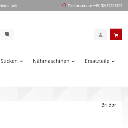
iedenheit
Telefonservice +49152/59221305
 Sticken
Nähmaschinen
Ersatzteile
Brildor