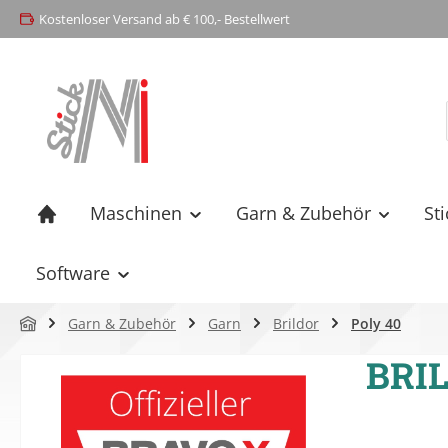
Kostenloser Versand ab € 100,- Bestellwert
springen
Zur Hauptnavigation springen
Maschinen
Garn & Zubehör
St
Software
Garn & Zubehör
Garn
Brildor
Poly 40
BRIL