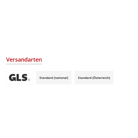
Versandarten
Standard (national)
Standard (Österreich)
Benutzerdefiniertes Bild 3