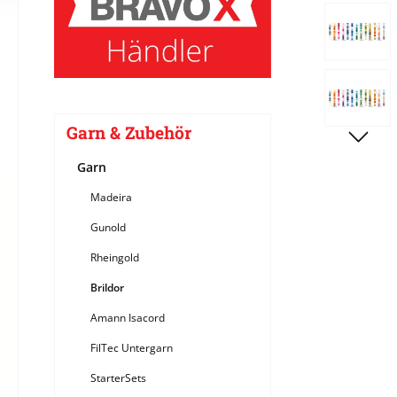
Bildergale
Garn & Zubehör
Garn
Madeira
Gunold
Rheingold
Brildor
Amann Isacord
FilTec Untergarn
StarterSets