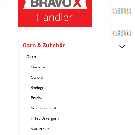
Bildergale
Garn & Zubehör
Garn
Madeira
Gunold
Rheingold
Brildor
Amann Isacord
FilTec Untergarn
StarterSets