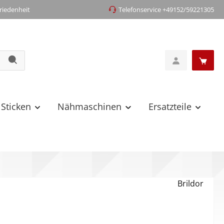
iedenheit
Telefonservice +49152/59221305
 Sticken
Nähmaschinen
Ersatzteile
Brildor