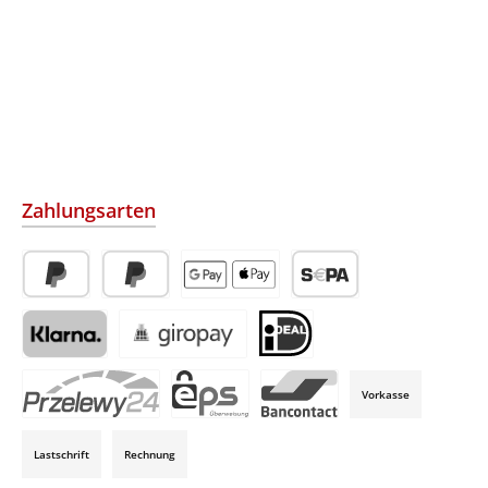
Zahlungsarten
PayPal
Später Bezahlen
Apple Pay / Google Pay (via Stripe)
SEPA-Lastschrift (via Str
Klarna (via Stripe)
Giropay (via Stripe)
iDeal (via Stripe)
Vorkasse
P24 (via Stripe)
EPS (via Stripe)
Bancontact (via Stripe)
Lastschrift
Rechnung