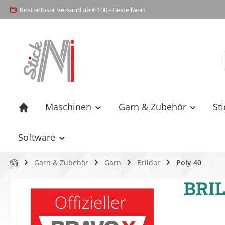
Kostenloser Versand ab € 100,- Bestellwert
springen
Zur Hauptnavigation springen
Maschinen
Garn & Zubehör
St
Software
Garn & Zubehör
Garn
Brildor
Poly 40
BRIL