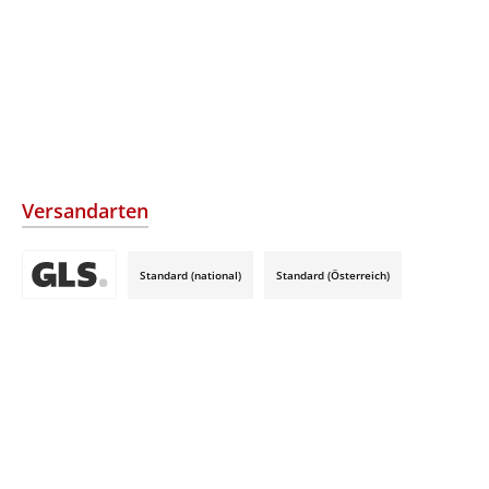
Versandarten
Standard (national)
Standard (Österreich)
Benutzerdefiniertes Bild 3