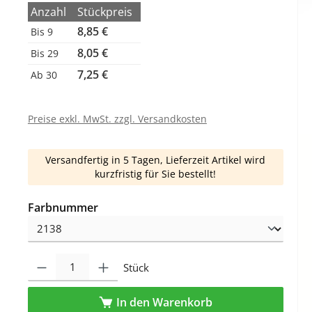
Anzahl
Stückpreis
8,85 €
Bis
9
8,05 €
Bis
29
7,25 €
Ab
30
Preise exkl. MwSt. zzgl. Versandkosten
Versandfertig in 5 Tagen, Lieferzeit Artikel wird
kurzfristig für Sie bestellt!
auswählen
Farbnummer
Produkt Anzahl: Gib den gewünschten Wert ein oder benutze die Schaltfl
Stück
In den Warenkorb