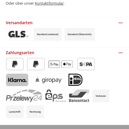
Oder über unser
Kontaktformular
.
Versandarten
Standard (national)
Standard (Österreich)
Benutzerdefiniertes Bild 3
Zahlungsarten
PayPal
Später Bezahlen
Apple Pay / Google Pay (via Stripe)
SEPA-Lastschrift (via Stripe)
Klarna (via Stripe)
Giropay (via Stripe)
iDeal (via Stripe)
Vorkasse
P24 (via Stripe)
EPS (via Stripe)
Bancontact (via Stripe)
Lastschrift
Rechnung