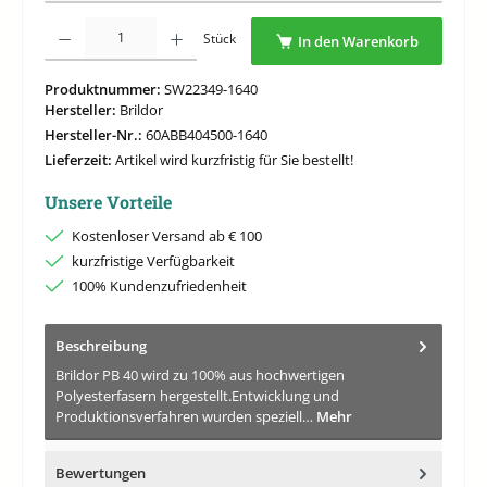
Produkt Anzahl: Gib den gewünschten Wert ein oder benutze die Schaltflächen um di
Stück
In den Warenkorb
Produktnummer:
SW22349-1640
Hersteller:
Brildor
Hersteller-Nr.:
60ABB404500-1640
Lieferzeit:
Artikel wird kurzfristig für Sie bestellt!
Unsere Vorteile
Kostenloser Versand ab € 100
kurzfristige Verfügbarkeit
100% Kundenzufriedenheit
Beschreibung
Brildor PB 40 wird zu 100% aus hochwertigen
Polyesterfasern hergestellt.Entwicklung und
Produktionsverfahren wurden speziell…
Mehr
Bewertungen