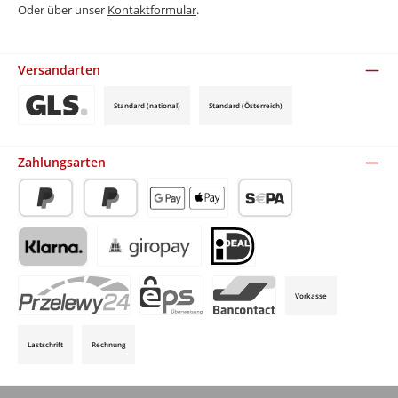
Oder über unser
Kontaktformular
.
Versandarten
Standard (national)
Standard (Österreich)
Benutzerdefiniertes Bild 3
Zahlungsarten
PayPal
Später Bezahlen
Apple Pay / Google Pay (via Stripe)
SEPA-Lastschrift (via Stripe)
Klarna (via Stripe)
Giropay (via Stripe)
iDeal (via Stripe)
Vorkasse
P24 (via Stripe)
EPS (via Stripe)
Bancontact (via Stripe)
Lastschrift
Rechnung