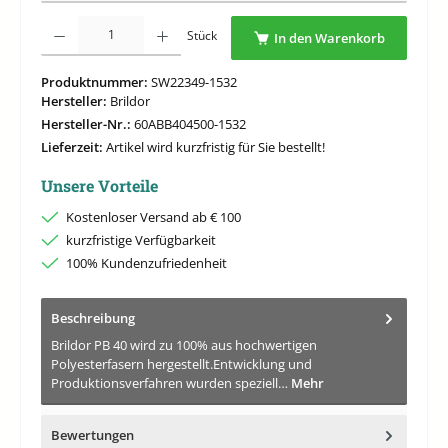
Produkt Anzahl: Gib den gewünschten Wert ein oder benutze die Schaltflächen um di
Stück
In den Warenkorb
Produktnummer:
SW22349-1532
Hersteller:
Brildor
Hersteller-Nr.:
60ABB404500-1532
Lieferzeit:
Artikel wird kurzfristig für Sie bestellt!
Unsere Vorteile
Kostenloser Versand ab € 100
kurzfristige Verfügbarkeit
100% Kundenzufriedenheit
Beschreibung
Brildor PB 40 wird zu 100% aus hochwertigen
Polyesterfasern hergestellt.Entwicklung und
Produktionsverfahren wurden speziell…
Mehr
Bewertungen