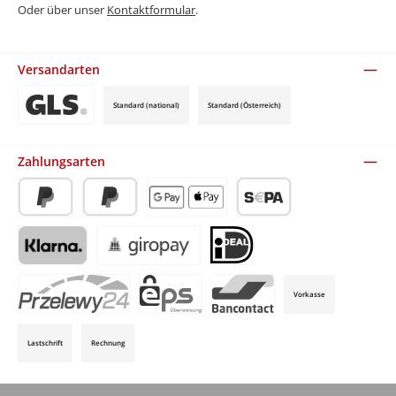
Oder über unser
Kontaktformular
.
Versandarten
Standard (national)
Standard (Österreich)
Benutzerdefiniertes Bild 3
Zahlungsarten
PayPal
Später Bezahlen
Apple Pay / Google Pay (via Stripe)
SEPA-Lastschrift (via Stripe)
Klarna (via Stripe)
Giropay (via Stripe)
iDeal (via Stripe)
Vorkasse
P24 (via Stripe)
EPS (via Stripe)
Bancontact (via Stripe)
Lastschrift
Rechnung