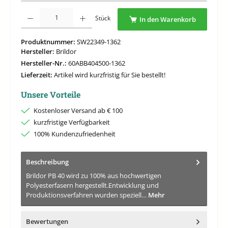
Produkt Anzahl: Gib den gewünschten Wert ein oder benutze die Schaltflächen um di
Stück
In den Warenkorb
Produktnummer:
SW22349-1362
Hersteller:
Brildor
Hersteller-Nr.:
60ABB404500-1362
Lieferzeit:
Artikel wird kurzfristig für Sie bestellt!
Unsere Vorteile
Kostenloser Versand ab € 100
kurzfristige Verfügbarkeit
100% Kundenzufriedenheit
Beschreibung
Brildor PB 40 wird zu 100% aus hochwertigen
Polyesterfasern hergestellt.Entwicklung und
Produktionsverfahren wurden speziell…
Mehr
Bewertungen