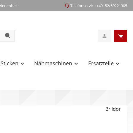
iedenheit
Telefonservice +49152/59221305
 Sticken
Nähmaschinen
Ersatzteile
Brildor