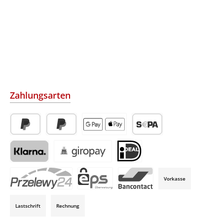
Zahlungsarten
PayPal
Später Bezahlen
Apple Pay / Google Pay (via Stripe)
SEPA-Lastschrift (via Str
Klarna (via Stripe)
Giropay (via Stripe)
iDeal (via Stripe)
Vorkasse
P24 (via Stripe)
EPS (via Stripe)
Bancontact (via Stripe)
Lastschrift
Rechnung