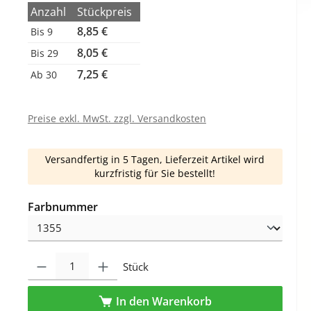
Anzahl
Stückpreis
8,85 €
Bis
9
8,05 €
Bis
29
7,25 €
Ab
30
Preise exkl. MwSt. zzgl. Versandkosten
Versandfertig in 5 Tagen, Lieferzeit Artikel wird
kurzfristig für Sie bestellt!
auswählen
Farbnummer
Produkt Anzahl: Gib den gewünschten Wert ein oder benutze die Schaltfl
Stück
In den Warenkorb