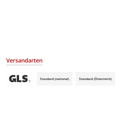
Versandarten
Standard (national)
Standard (Österreich)
Benutzerdefiniertes Bild 3