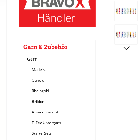
Bildergale
Garn & Zubehör
Garn
Madeira
Gunold
Rheingold
Brildor
Amann Isacord
FilTec Untergarn
StarterSets