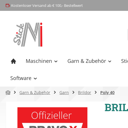
Kostenloser Versand ab € 100,- Bestellwert
springen
Zur Hauptnavigation springen
Maschinen
Garn & Zubehör
St
Software
Garn & Zubehör
Garn
Brildor
Poly 40
BRIL