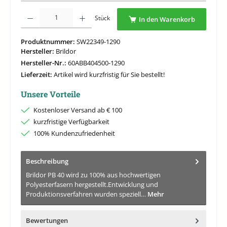
Produkt Anzahl: Gib den gewünschten Wert ein oder benutze die Schaltflächen um di
Stück
In den Warenkorb
Produktnummer:
SW22349-1290
Hersteller:
Brildor
Hersteller-Nr.:
60ABB404500-1290
Lieferzeit:
Artikel wird kurzfristig für Sie bestellt!
Unsere Vorteile
Kostenloser Versand ab € 100
kurzfristige Verfügbarkeit
100% Kundenzufriedenheit
Beschreibung
Brildor PB 40 wird zu 100% aus hochwertigen
Polyesterfasern hergestellt.Entwicklung und
Produktionsverfahren wurden speziell…
Mehr
Bewertungen