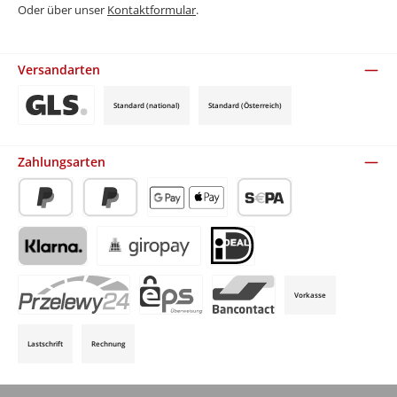
Oder über unser
Kontaktformular
.
Versandarten
Standard (national)
Standard (Österreich)
Benutzerdefiniertes Bild 3
Zahlungsarten
PayPal
Später Bezahlen
Apple Pay / Google Pay (via Stripe)
SEPA-Lastschrift (via Stripe)
Klarna (via Stripe)
Giropay (via Stripe)
iDeal (via Stripe)
Vorkasse
P24 (via Stripe)
EPS (via Stripe)
Bancontact (via Stripe)
Lastschrift
Rechnung