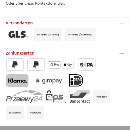
Oder über unser
Kontaktformular
.
Versandarten
Standard (national)
Standard (Österreich)
Benutzerdefiniertes Bild 3
Zahlungsarten
PayPal
Später Bezahlen
Apple Pay / Google Pay (via Stripe)
SEPA-Lastschrift (via Stripe)
Klarna (via Stripe)
Giropay (via Stripe)
iDeal (via Stripe)
Vorkasse
P24 (via Stripe)
EPS (via Stripe)
Bancontact (via Stripe)
Lastschrift
Rechnung