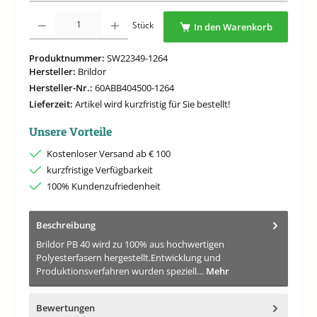
Produkt Anzahl: Gib den gewünschten Wert ein oder benutze die Schaltflächen um di
Stück
In den Warenkorb
Produktnummer:
SW22349-1264
Hersteller:
Brildor
Hersteller-Nr.:
60ABB404500-1264
Lieferzeit:
Artikel wird kurzfristig für Sie bestellt!
Unsere Vorteile
Kostenloser Versand ab € 100
kurzfristige Verfügbarkeit
100% Kundenzufriedenheit
Beschreibung
Brildor PB 40 wird zu 100% aus hochwertigen
Polyesterfasern hergestellt.Entwicklung und
Produktionsverfahren wurden speziell…
Mehr
Bewertungen