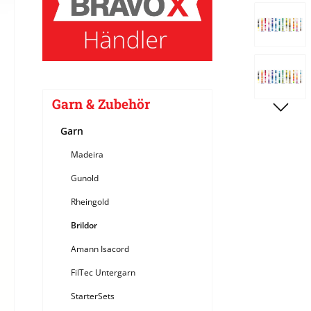
Bildergale
Garn & Zubehör
Garn
Madeira
Gunold
Rheingold
Brildor
Amann Isacord
FilTec Untergarn
StarterSets