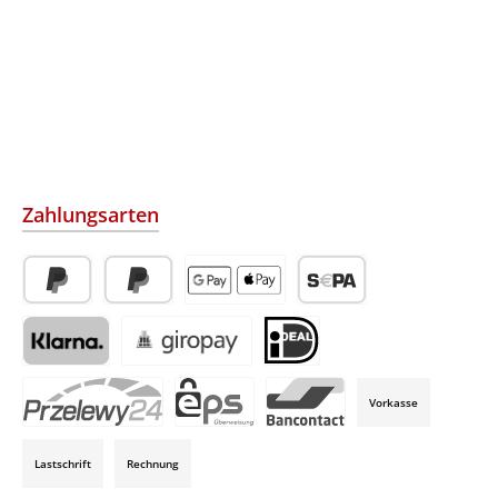
Zahlungsarten
PayPal
Später Bezahlen
Apple Pay / Google Pay (via Stripe)
SEPA-Lastschrift (via Str
Klarna (via Stripe)
Giropay (via Stripe)
iDeal (via Stripe)
Vorkasse
P24 (via Stripe)
EPS (via Stripe)
Bancontact (via Stripe)
Lastschrift
Rechnung