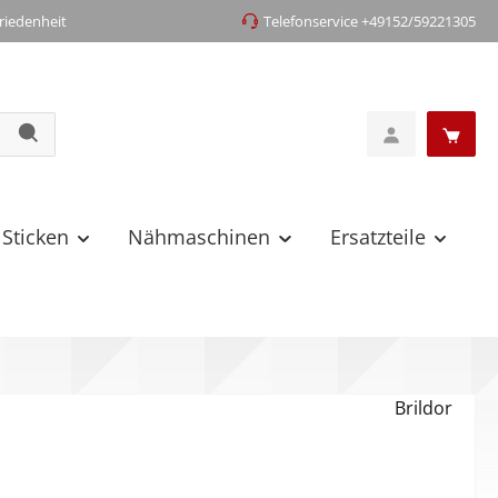
iedenheit
Telefonservice +49152/59221305
 Sticken
Nähmaschinen
Ersatzteile
Brildor