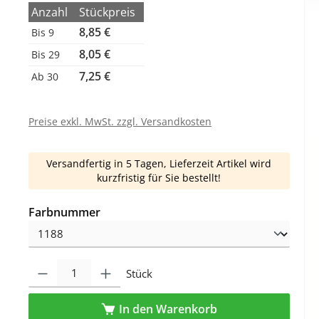
Anzahl
Stückpreis
8,85 €
Bis
9
8,05 €
Bis
29
7,25 €
Ab
30
Preise exkl. MwSt. zzgl. Versandkosten
Versandfertig in 5 Tagen, Lieferzeit Artikel wird
kurzfristig für Sie bestellt!
auswählen
Farbnummer
Produkt Anzahl: Gib den gewünschten Wert ein oder benutze die Schaltfl
Stück
In den Warenkorb