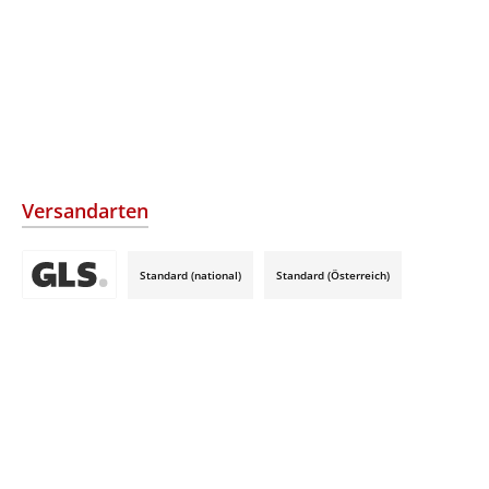
Versandarten
Standard (national)
Standard (Österreich)
Benutzerdefiniertes Bild 3