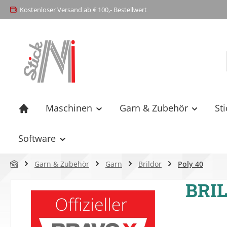
Kostenloser Versand ab € 100,- Bestellwert
springen
Zur Hauptnavigation springen
Maschinen
Garn & Zubehör
St
Software
Garn & Zubehör
Garn
Brildor
Poly 40
BRIL