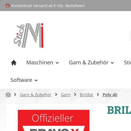
Kostenloser Versand ab € 100,- Bestellwert
springen
Zur Hauptnavigation springen
Maschinen
Garn & Zubehör
St
Software
Garn & Zubehör
Garn
Brildor
Poly 40
BRIL