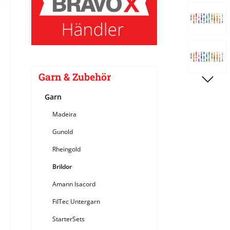
Bildergale
Garn & Zubehör
Garn
Madeira
Gunold
Rheingold
Brildor
Amann Isacord
FilTec Untergarn
StarterSets