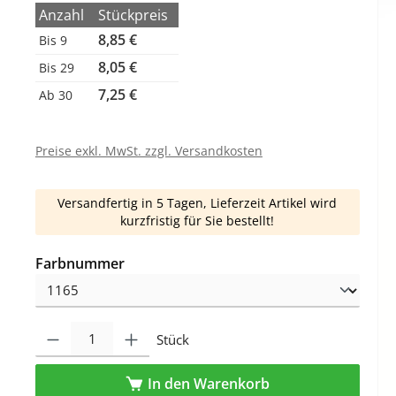
Anzahl
Stückpreis
8,85 €
Bis
9
8,05 €
Bis
29
7,25 €
Ab
30
Preise exkl. MwSt. zzgl. Versandkosten
Versandfertig in 5 Tagen, Lieferzeit Artikel wird
kurzfristig für Sie bestellt!
auswählen
Farbnummer
Produkt Anzahl: Gib den gewünschten Wert ein oder benutze die Schaltfl
Stück
In den Warenkorb