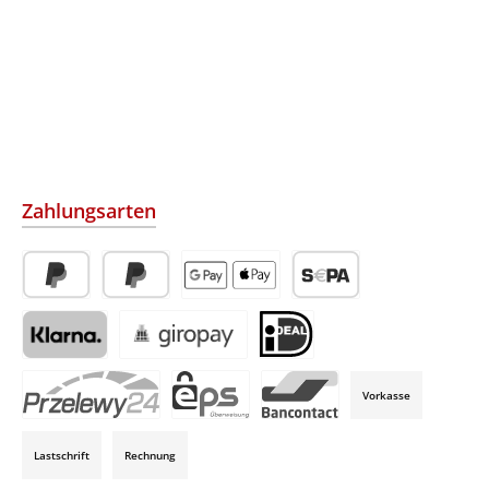
Zahlungsarten
PayPal
Später Bezahlen
Apple Pay / Google Pay (via Stripe)
SEPA-Lastschrift (via Str
Klarna (via Stripe)
Giropay (via Stripe)
iDeal (via Stripe)
Vorkasse
P24 (via Stripe)
EPS (via Stripe)
Bancontact (via Stripe)
Lastschrift
Rechnung