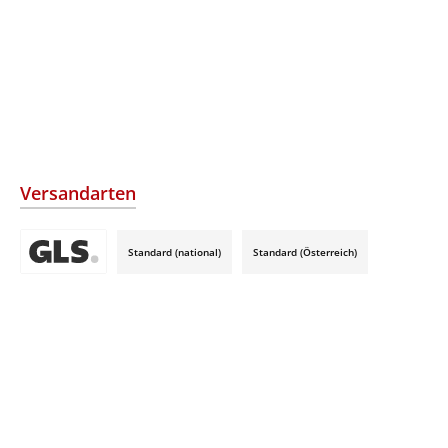
Versandarten
Standard (national)
Standard (Österreich)
Benutzerdefiniertes Bild 3