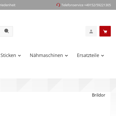
iedenheit
Telefonservice +49152/59221305
 Sticken
Nähmaschinen
Ersatzteile
Brildor