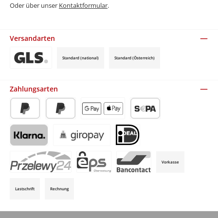
Oder über unser
Kontaktformular
.
Versandarten
Standard (national)
Standard (Österreich)
Benutzerdefiniertes Bild 3
Zahlungsarten
PayPal
Später Bezahlen
Apple Pay / Google Pay (via Stripe)
SEPA-Lastschrift (via Stripe)
Klarna (via Stripe)
Giropay (via Stripe)
iDeal (via Stripe)
Vorkasse
P24 (via Stripe)
EPS (via Stripe)
Bancontact (via Stripe)
Lastschrift
Rechnung