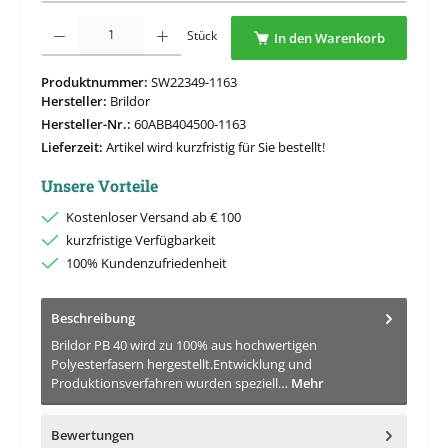
Produkt Anzahl: Gib den gewünschten Wert ein oder benutze die Schaltflächen um di
Stück
In den Warenkorb
Produktnummer:
SW22349-1163
Hersteller:
Brildor
Hersteller-Nr.:
60ABB404500-1163
Lieferzeit:
Artikel wird kurzfristig für Sie bestellt!
Unsere Vorteile
Kostenloser Versand ab € 100
kurzfristige Verfügbarkeit
100% Kundenzufriedenheit
Beschreibung
Brildor PB 40 wird zu 100% aus hochwertigen
Polyesterfasern hergestellt.Entwicklung und
Produktionsverfahren wurden speziell…
Mehr
Bewertungen