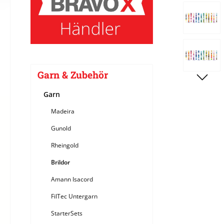
Bildergale
Garn & Zubehör
Garn
Madeira
Gunold
Rheingold
Brildor
Amann Isacord
FilTec Untergarn
StarterSets