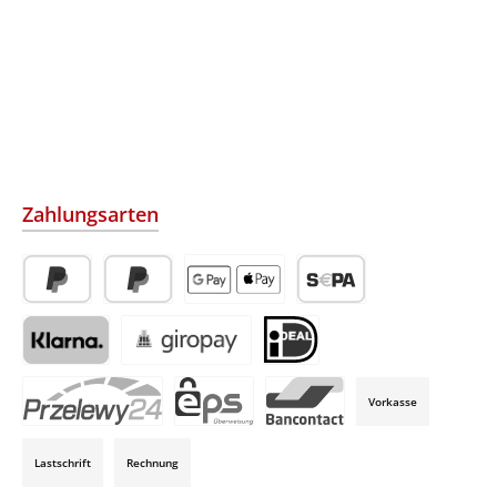
Zahlungsarten
PayPal
Später Bezahlen
Apple Pay / Google Pay (via Stripe)
SEPA-Lastschrift (via Str
Klarna (via Stripe)
Giropay (via Stripe)
iDeal (via Stripe)
Vorkasse
P24 (via Stripe)
EPS (via Stripe)
Bancontact (via Stripe)
Lastschrift
Rechnung