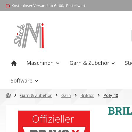
Kostenloser Versand ab € 100,- Bestellwert
springen
Zur Hauptnavigation springen
Maschinen
Garn & Zubehör
St
Software
Garn & Zubehör
Garn
Brildor
Poly 40
BRIL