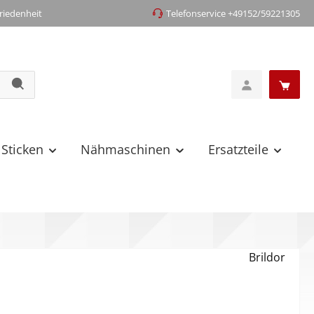
iedenheit
Telefonservice +49152/59221305
 Sticken
Nähmaschinen
Ersatzteile
Brildor