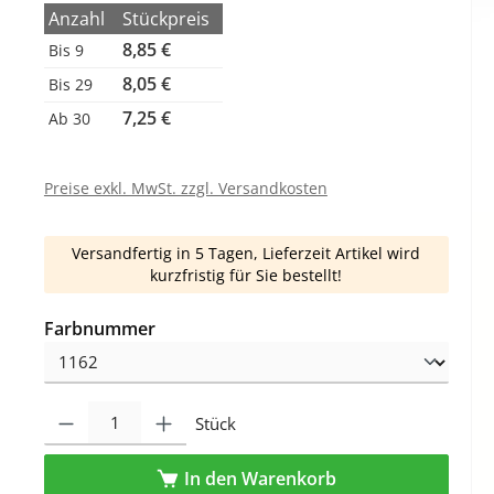
Anzahl
Stückpreis
8,85 €
Bis
9
8,05 €
Bis
29
7,25 €
Ab
30
Preise exkl. MwSt. zzgl. Versandkosten
Versandfertig in 5 Tagen, Lieferzeit Artikel wird
kurzfristig für Sie bestellt!
auswählen
Farbnummer
Produkt Anzahl: Gib den gewünschten Wert ein oder benutze die Schaltfl
Stück
In den Warenkorb