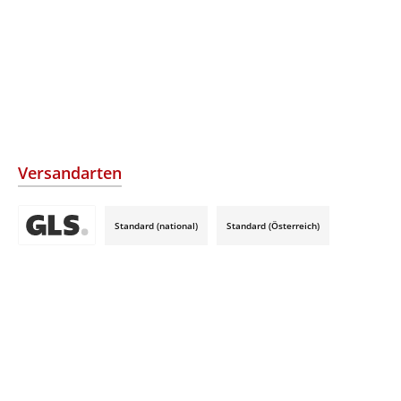
Versandarten
Standard (national)
Standard (Österreich)
Benutzerdefiniertes Bild 3