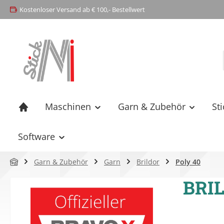
Kostenloser Versand ab € 100,- Bestellwert
springen
Zur Hauptnavigation springen
Maschinen
Garn & Zubehör
St
Software
Garn & Zubehör
Garn
Brildor
Poly 40
BRIL