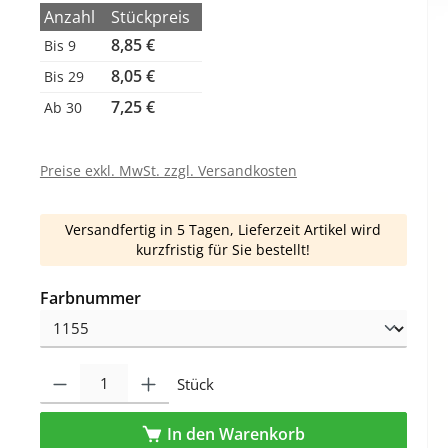
Anzahl
Stückpreis
8,85 €
Bis
9
8,05 €
Bis
29
7,25 €
Ab
30
Preise exkl. MwSt. zzgl. Versandkosten
Versandfertig in 5 Tagen, Lieferzeit Artikel wird
kurzfristig für Sie bestellt!
auswählen
Farbnummer
Produkt Anzahl: Gib den gewünschten Wert ein oder benutze die Schaltfl
Stück
In den Warenkorb