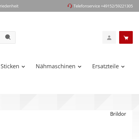
iedenheit
Telefonservice +49152/59221305
 Sticken
Nähmaschinen
Ersatzteile
Brildor