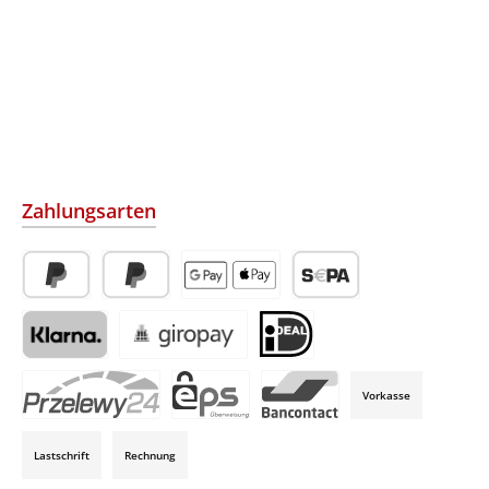
Zahlungsarten
PayPal
Später Bezahlen
Apple Pay / Google Pay (via Stripe)
SEPA-Lastschrift (via Str
Klarna (via Stripe)
Giropay (via Stripe)
iDeal (via Stripe)
Vorkasse
P24 (via Stripe)
EPS (via Stripe)
Bancontact (via Stripe)
Lastschrift
Rechnung