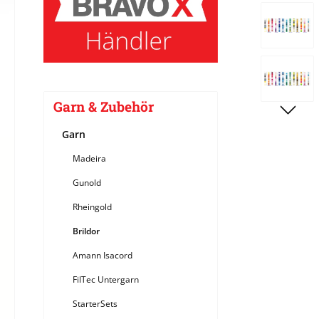
Bildergale
Garn & Zubehör
Garn
Madeira
Gunold
Rheingold
Brildor
Amann Isacord
FilTec Untergarn
StarterSets