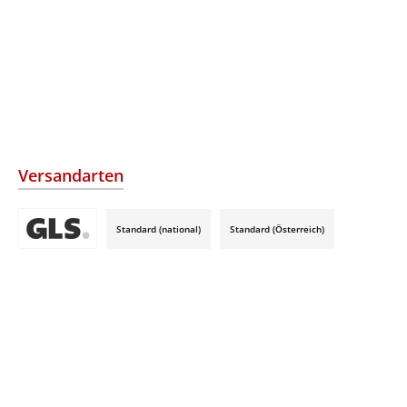
Versandarten
Standard (national)
Standard (Österreich)
Benutzerdefiniertes Bild 3