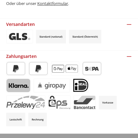
Oder über unser
Kontaktformular
.
Versandarten
Standard (national)
Standard (Österreich)
Benutzerdefiniertes Bild 3
Zahlungsarten
PayPal
Später Bezahlen
Apple Pay / Google Pay (via Stripe)
SEPA-Lastschrift (via Stripe)
Klarna (via Stripe)
Giropay (via Stripe)
iDeal (via Stripe)
Vorkasse
P24 (via Stripe)
EPS (via Stripe)
Bancontact (via Stripe)
Lastschrift
Rechnung