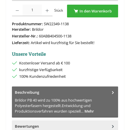
Produkt Anzahl: Gib den gewünschten Wert ein oder benutze die Schaltflächen um di
Stück
In den Warenkorb
Produktnummer:
SW22349-1138
Hersteller:
Brildor
Hersteller-Nr.:
60ABB404500-1138
Lieferzeit:
Artikel wird kurzfristig für Sie bestellt!
Unsere Vorteile
Kostenloser Versand ab € 100
kurzfristige Verfügbarkeit
100% Kundenzufriedenheit
Beschreibung
Brildor PB 40 wird zu 100% aus hochwertigen
Polyesterfasern hergestellt.Entwicklung und
Produktionsverfahren wurden speziell…
Mehr
Bewertungen