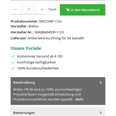
Produkt Anzahl: Gib den gewünschten Wert ein oder benutze die Schaltflächen um di
Stück
In den Warenkorb
Produktnummer:
SW22349-1123
Hersteller:
Brildor
Hersteller-Nr.:
60ABB404500-1123
Lieferzeit:
Artikel wird kurzfristig für Sie bestellt!
Unsere Vorteile
Kostenloser Versand ab € 100
kurzfristige Verfügbarkeit
100% Kundenzufriedenheit
Beschreibung
Brildor PB 40 wird zu 100% aus hochwertigen
Polyesterfasern hergestellt.Entwicklung und
Produktionsverfahren wurden speziell…
Mehr
Bewertungen