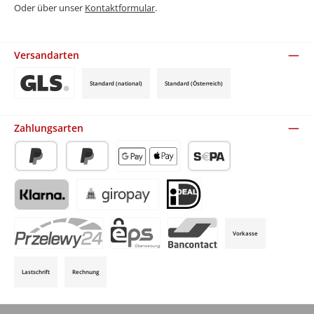
Oder über unser
Kontaktformular
.
Versandarten
Standard (national)
Standard (Österreich)
Benutzerdefiniertes Bild 3
Zahlungsarten
PayPal
Später Bezahlen
Apple Pay / Google Pay (via Stripe)
SEPA-Lastschrift (via Stripe)
Klarna (via Stripe)
Giropay (via Stripe)
iDeal (via Stripe)
Vorkasse
P24 (via Stripe)
EPS (via Stripe)
Bancontact (via Stripe)
Lastschrift
Rechnung