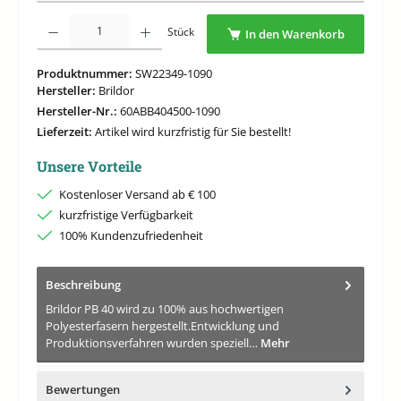
Produkt Anzahl: Gib den gewünschten Wert ein oder benutze die Schaltflächen um di
Stück
In den Warenkorb
Produktnummer:
SW22349-1090
Hersteller:
Brildor
Hersteller-Nr.:
60ABB404500-1090
Lieferzeit:
Artikel wird kurzfristig für Sie bestellt!
Unsere Vorteile
Kostenloser Versand ab € 100
kurzfristige Verfügbarkeit
100% Kundenzufriedenheit
Beschreibung
Brildor PB 40 wird zu 100% aus hochwertigen
Polyesterfasern hergestellt.Entwicklung und
Produktionsverfahren wurden speziell…
Mehr
Bewertungen