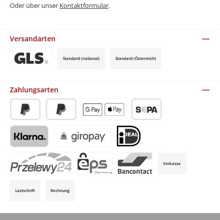
Oder über unser
Kontaktformular
.
Versandarten
Standard (national)
Standard (Österreich)
Benutzerdefiniertes Bild 3
Zahlungsarten
PayPal
Später Bezahlen
Apple Pay / Google Pay (via Stripe)
SEPA-Lastschrift (via Stripe)
Klarna (via Stripe)
Giropay (via Stripe)
iDeal (via Stripe)
Vorkasse
P24 (via Stripe)
EPS (via Stripe)
Bancontact (via Stripe)
Lastschrift
Rechnung