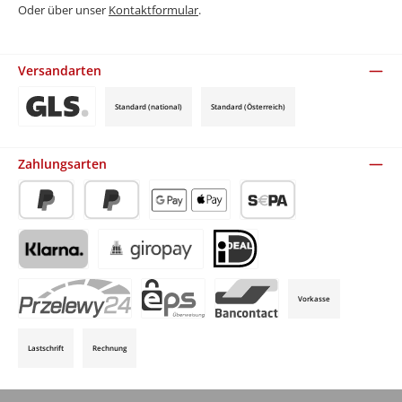
Oder über unser
Kontaktformular
.
Versandarten
Standard (national)
Standard (Österreich)
Benutzerdefiniertes Bild 3
Zahlungsarten
PayPal
Später Bezahlen
Apple Pay / Google Pay (via Stripe)
SEPA-Lastschrift (via Stripe)
Klarna (via Stripe)
Giropay (via Stripe)
iDeal (via Stripe)
Vorkasse
P24 (via Stripe)
EPS (via Stripe)
Bancontact (via Stripe)
Lastschrift
Rechnung