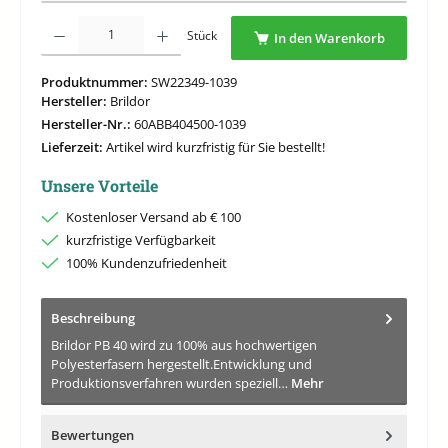
Produkt Anzahl: Gib den gewünschten Wert ein oder benutze die Schaltflächen um di
Stück
In den Warenkorb
Produktnummer:
SW22349-1039
Hersteller:
Brildor
Hersteller-Nr.:
60ABB404500-1039
Lieferzeit:
Artikel wird kurzfristig für Sie bestellt!
Unsere Vorteile
Kostenloser Versand ab € 100
kurzfristige Verfügbarkeit
100% Kundenzufriedenheit
Beschreibung
Brildor PB 40 wird zu 100% aus hochwertigen
Polyesterfasern hergestellt.Entwicklung und
Produktionsverfahren wurden speziell…
Mehr
Bewertungen