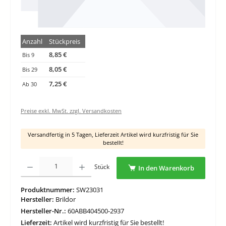
Anzahl
Stückpreis
8,85 €
Bis
9
8,05 €
Bis
29
7,25 €
Ab
30
Preise exkl. MwSt. zzgl. Versandkosten
Versandfertig in 5 Tagen, Lieferzeit Artikel wird kurzfristig für Sie
bestellt!
Produkt Anzahl: Gib den gewünschten Wert ein oder benutze die Schaltflächen um di
Stück
In den Warenkorb
Produktnummer:
SW23031
Hersteller:
Brildor
Hersteller-Nr.:
60ABB404500-2937
Lieferzeit:
Artikel wird kurzfristig für Sie bestellt!