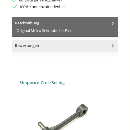
kurzfristige Verfügbarkeit
100% Kundenzufriedenheit
Beschreibung
Original Melco Schraube für Pleul.
Bewertungen
Produktgalerie überspringen
Shopware-CrossSelling