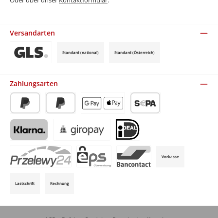
Oder über unser
Kontaktformular
.
Versandarten
Standard (national)
Standard (Österreich)
Benutzerdefiniertes Bild 3
Zahlungsarten
PayPal
Später Bezahlen
Apple Pay / Google Pay (via Stripe)
SEPA-Lastschrift (via Stripe)
Klarna (via Stripe)
Giropay (via Stripe)
iDeal (via Stripe)
Vorkasse
P24 (via Stripe)
EPS (via Stripe)
Bancontact (via Stripe)
Lastschrift
Rechnung