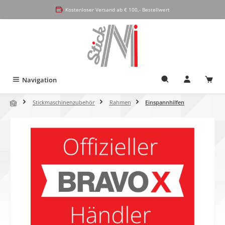
alt springen
Kostenloser Versand ab € 100,- Bestellwert
Navigation
Stickmaschinenzubehör
Rahmen
Einspannhilfen