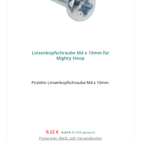
Linsenkopfschraube M4 x 10mm für
Mighty Hoop
Pozidriv Linsenkopfschraube M4 x 10mm
Verkaufspreis:
Regulärer Preis:
0,22 €
0,24 €
(8.33% gespart)
Preise exkl. MwSt. zzgl. Versandkosten